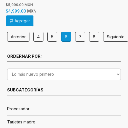
Disipador - Ultra Series 2
$5,999.00 MXN
Arrow Lake
MXN
$4,999.00
Agregar
Anterior
4
5
6
7
8
Siguiente
ORDERNAR POR:
SUBCATEGORÍAS
Procesador
Tarjetas madre