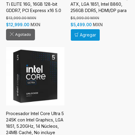
Ti ELITE 16G, 16GB 128-bit
ATX, LGA 1851, Intel B860,
GDDR7, PCI Express x16 5.0
256GB DDR5, HDMI/DP para
Intel
$13,999.00 MXN
$5,999.00 MXN
MXN
MXN
$12,999.00
$5,499.00
Agotado
Agregar
Procesador Intel Core Ultra 5
245K con Intel Graphics, LGA
1851, 5.20GHz, 14 Núcleos,
24MB Caché, No incluye