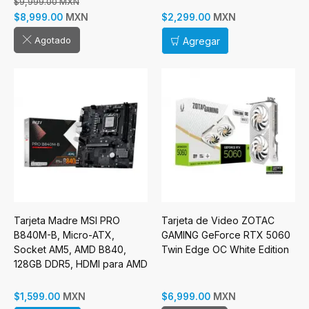
$9,999.00 MXN
MXN
MXN
$8,999.00
$2,299.00
Agotado
Agregar
Tarjeta Madre MSI PRO
Tarjeta de Video ZOTAC
B840M-B, Micro-ATX,
GAMING GeForce RTX 5060
Socket AM5, AMD B840,
Twin Edge OC White Edition
128GB DDR5, HDMI para AMD
MXN
MXN
$1,599.00
$6,999.00