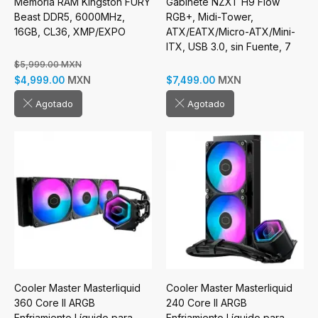
Memoria RAM Kingston FURY
Gabinete NZXT H9 Flow
Beast DDR5, 6000MHz,
RGB+, Midi-Tower,
16GB, CL36, XMP/EXPO
ATX/EATX/Micro-ATX/Mini-
ITX, USB 3.0, sin Fuente, 7
Ventiladores Instalados,
$5,999.00 MXN
Blanco
MXN
MXN
$4,999.00
$7,499.00
Agotado
Agotado
Cooler Master Masterliquid
Cooler Master Masterliquid
360 Core II ARGB
240 Core II ARGB
Enfriamiento Líquido para
Enfriamiento Líquido para