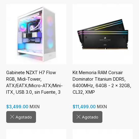
Gabinete NZXT H7 Flow
Kit Memoria RAM Corsair
RGB, Midi-Tower,
Dominator Titanium DDR5,
ATX/EATX/Micro-ATX/Mini-
6400MHz, 64GB - 2 x 32GB,
ITX, USB 3.0, sin Fuente, 3
CL32, XMP
Ventiladores Instalados,
Blanco
MXN
MXN
$3,499.00
$11,499.00
Agotado
Agotado