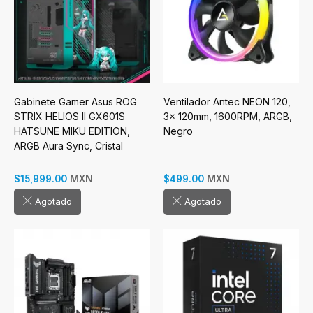
Gabinete Gamer Asus ROG
Ventilador Antec NEON 120,
STRIX HELIOS II GX601S
3x 120mm, 1600RPM, ARGB,
HATSUNE MIKU EDITION,
Negro
ARGB Aura Sync, Cristal
Templado, USB 3.1, E-ATX
MXN
MXN
$15,999.00
$499.00
Agotado
Agotado