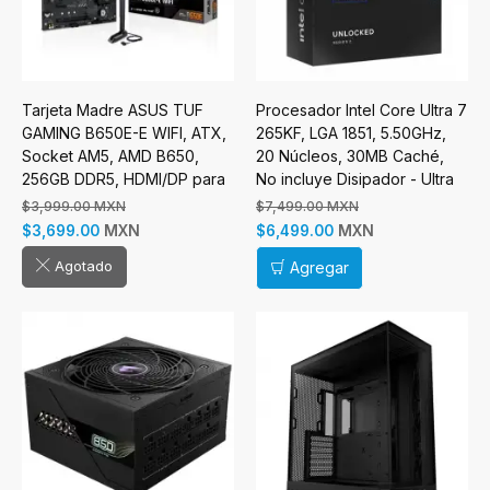
Tarjeta Madre ASUS TUF
Procesador Intel Core Ultra 7
GAMING B650E-E WIFI, ATX,
265KF, LGA 1851, 5.50GHz,
Socket AM5, AMD B650,
20 Núcleos, 30MB Caché,
256GB DDR5, HDMI/DP para
No incluye Disipador - Ultra
AMD
Series 2 Arrow Lake
$3,999.00 MXN
$7,499.00 MXN
MXN
MXN
$3,699.00
$6,499.00
Agotado
Agregar