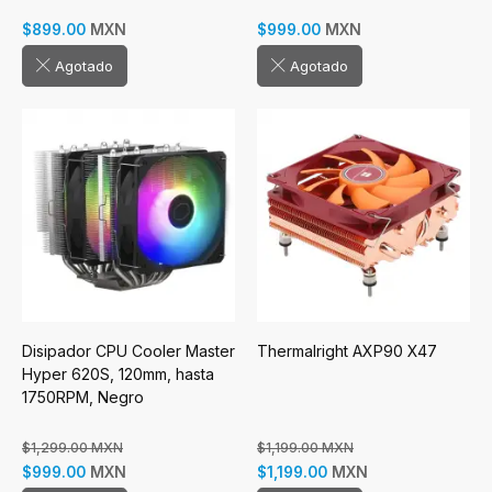
MXN
MXN
$899.00
$999.00
Agotado
Agotado
Disipador CPU Cooler Master
Thermalright AXP90 X47
Hyper 620S, 120mm, hasta
1750RPM, Negro
$1,299.00 MXN
$1,199.00 MXN
MXN
MXN
$999.00
$1,199.00