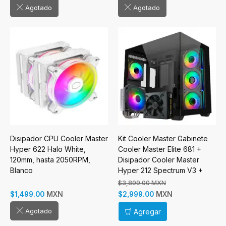
Agotado
Agotado
Disipador CPU Cooler Master
Kit Cooler Master Gabinete
Hyper 622 Halo White,
Cooler Master Elite 681 +
120mm, hasta 2050RPM,
Disipador Cooler Master
Blanco
Hyper 212 Spectrum V3 +
Fuente de Poder Cooler
$3,899.00 MXN
Master MWE Gold 750W V3
MXN
MXN
$1,499.00
$2,999.00
Agotado
Agregar