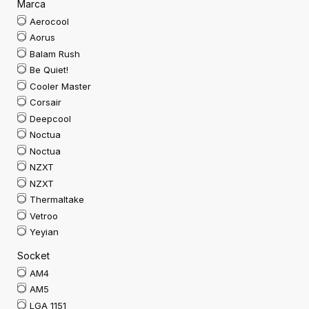
Marca
Aerocool
Aorus
Balam Rush
Be Quiet!
Cooler Master
Corsair
Deepcool
Noctua
Noctua
NZXT
NZXT
Thermaltake
Vetroo
Yeyian
Socket
AM4
AM5
LGA 1151