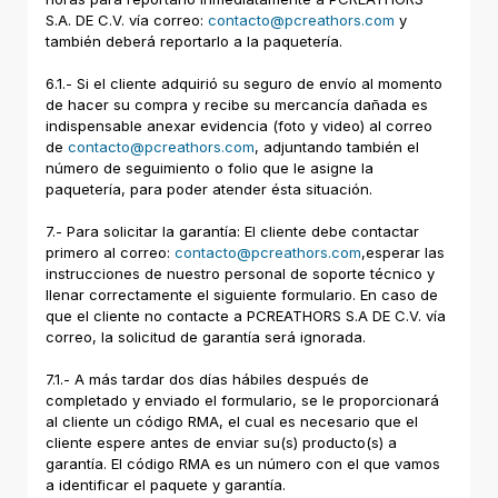
S.A. DE C.V. vía correo:
contacto@pcreathors.com
y
también deberá reportarlo a la paquetería.
6.1.- Si el cliente adquirió su seguro de envío al momento
de hacer su compra y recibe su mercancía dañada es
indispensable anexar evidencia (foto y video) al correo
de
contacto@pcreathors.com
, adjuntando también el
número de seguimiento o folio que le asigne la
paquetería, para poder atender ésta situación.
7.- Para solicitar la garantía: El cliente debe contactar
primero al correo:
contacto@pcreathors.com
,esperar las
instrucciones de nuestro personal de soporte técnico y
llenar correctamente el siguiente formulario. En caso de
que el cliente no contacte a PCREATHORS S.A DE C.V. vía
correo, la solicitud de garantía será ignorada.
7.1.- A más tardar dos días hábiles después de
completado y enviado el formulario, se le proporcionará
al cliente un código RMA, el cual es necesario que el
cliente espere antes de enviar su(s) producto(s) a
garantía. El código RMA es un número con el que vamos
a identificar el paquete y garantía.