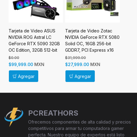
Tarjeta de Video ASUS
Tarjeta de Video Zotac
Tarjeta
070
NVIDIA ROG Astral LC
NVIDIA GeForce RTX 5080
NVIDIA
GeForce RTX 5090 32GB
Solid OC, 16GB 256-bit
Twin E
OC Edition, 32GB 512-bit
GDDR7, PCI Express x16
bit GDD
GDDR7, PCI Express 5.0
5.0
5.0
$0.00
$31,999.00
$0.00
MXN
MXN
$99,999.00
$27,999.00
$6,999
Agregar
Agregar
Ag
PCREATHORS
Ofrecemos componentes de alta calidad y precios
competitivos para armar tu computadora gamer
perfecta. Nuestro equipo de expertos está listo