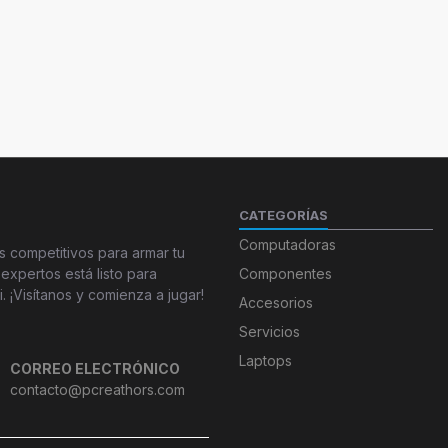
CATEGORÍAS
Computadoras
 competitivos para armar tu
xpertos está listo para
Componentes
 ¡Visítanos y comienza a jugar!
Accesorios
Servicios
Laptops
CORREO ELECTRÓNICO
contacto@pcreathors.com