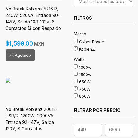
No Break Koblenz 5216 R,
240W, 520VA, Entrada 90-
FILTROS
145V, Salida 108-132V, 6
Contactos (3 con Respaldo
Marca
y 3 con Supresor)
Cyber Power
$1,599.00
MXN
KoblenZ
Agotado
Watts
1000w
1500w
650W
750W
850W
No Break Koblenz 20012-
FILTRAR POR PRECIO
USB/R, 1200W, 2000VA,
Entrada 92-147V, Salida
120V, 8 Contactos