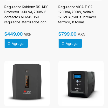
Regulador Koblenz RS-1410
Regulador VICA T-02
Protector 1410 VA/700W 8
1200VA/700W, Voltaje
contactos NEMA5-15R
120VCA /60Hz, breaker
regulados aterrizados con
térmico, 8 tomas
desconexión alto voltaje
protegidas, indicadores
LED, puerto RJ11,
$449.00
$799.00
MXN
MXN
empotrable en pared
Agregar
Agregar