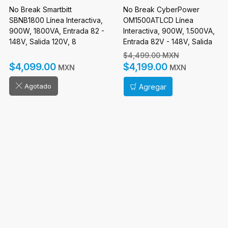
No Break Smartbitt
No Break CyberPower
SBNB1800 Línea Interactiva,
OM1500ATLCD Línea
900W, 1800VA, Entrada 82 -
Interactiva, 900W, 1.500VA,
148V, Salida 120V, 8
Entrada 82V - 148V, Salida
Contactos
108V - 132V, 8 Salidas
$4,499.00 MXN
$4,099.00
$4,199.00
MXN
MXN
Agotado
Agregar