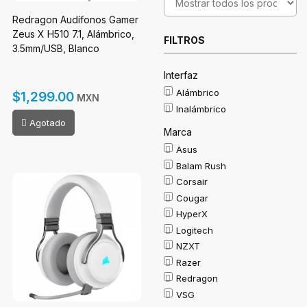
Redragon Audífonos Gamer
Zeus X H510 7.1, Alámbrico,
FILTROS
3.5mm/USB, Blanco
Interfaz
Alámbrico
$1,299.00
MXN
Inalámbrico
Agotado
Marca
Asus
Balam Rush
Corsair
Cougar
HyperX
Logitech
NZXT
Razer
Redragon
VSG