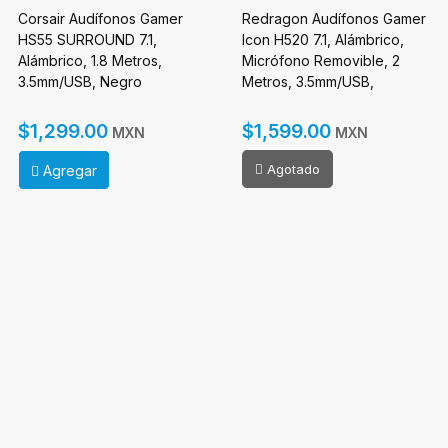
Corsair Audífonos Gamer
Redragon Audífonos Gamer
HS55 SURROUND 7.1,
Icon H520 7.1, Alámbrico,
Alámbrico, 1.8 Metros,
Micrófono Removible, 2
3.5mm/USB, Negro
Metros, 3.5mm/USB,
Negro/Rojo
$1,299.00
$1,599.00
MXN
MXN
Agotado
Agregar