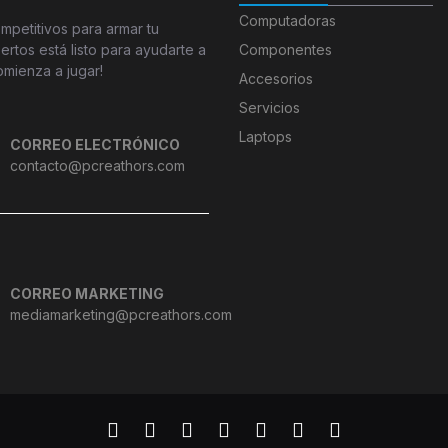
Computadoras
petitivos para armar tu
tos está listo para ayudarte a
Componentes
omienza a jugar!
Accesorios
Servicios
Laptops
CORREO ELECTRÓNICO
contacto@pcreathors.com
CORREO MARKETING
mediamarketing@pcreathors.com