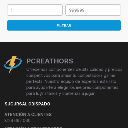
FILTRAR
PCREATHORS
Ofrecemos componentes de alta calidad y precios
competitivos para armar tu computadora gamer
perfecta. Nuestro equipo de expertos está listo
para ayudarte a elegir los mejores componentes
para ti. ¡Visítanos y comienza a jugar!
SUCURSAL OBISPADO
ATENCIÓN A CLIENTES
8124 662 060