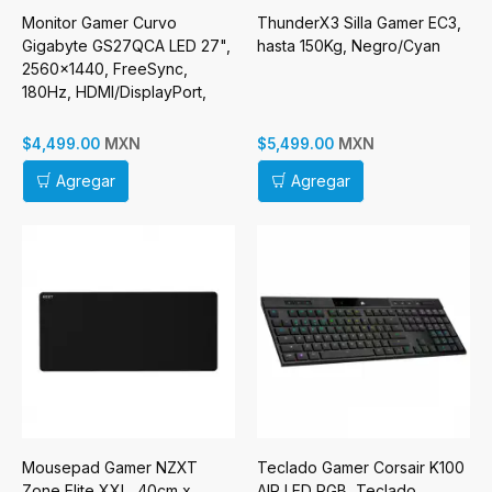
Monitor Gamer Curvo
ThunderX3 Silla Gamer EC3,
Gigabyte GS27QCA LED 27",
hasta 150Kg, Negro/Cyan
2560x1440, FreeSync,
180Hz, HDMI/DisplayPort,
Negro
MXN
MXN
$4,499.00
$5,499.00
Agregar
Agregar
Mousepad Gamer NZXT
Teclado Gamer Corsair K100
Zone Elite XXL, 40cm x
AIR LED RGB, Teclado