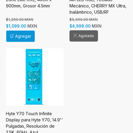
900mm, Grosor 4.5mm
Mecánico, CHERRY MX Ultra,
Inalámbrico, USB/RF
Inalámbrico/Bluetooth,
$1,299.00 MXN
$5,999.00 MXN
Negro, Inglés
MXN
MXN
$1,099.00
$4,999.00
Agotado
Agregar
Hyte Y70 Touch Infinite
Display para Hyte Y70, 14.9''
Pulgadas, Resolución de
2.5K, 60Hz, Azul