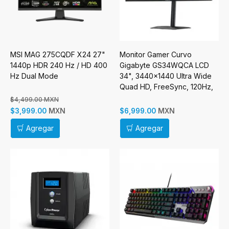
MSI MAG 275CQDF X24 27"
Monitor Gamer Curvo
1440p HDR 240 Hz / HD 400
Gigabyte GS34WQCA LCD
Hz Dual Mode
34", 3440x1440 Ultra Wide
Quad HD, FreeSync, 120Hz,
HDMI/DisplayPort, Negro
$4,499.00 MXN
MXN
MXN
$3,999.00
$6,999.00
Agregar
Agregar