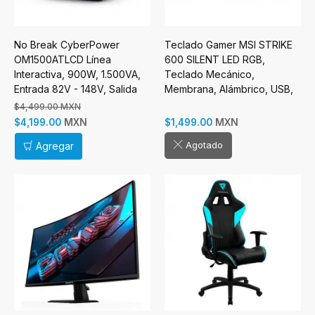
No Break CyberPower
Teclado Gamer MSI STRIKE
OM1500ATLCD Línea
600 SILENT LED RGB,
Interactiva, 900W, 1.500VA,
Teclado Mecánico,
Entrada 82V - 148V, Salida
Membrana, Alámbrico, USB,
108V - 132V, 8 Salidas
Negro, Inglés
$4,499.00 MXN
MXN
MXN
$4,199.00
$1,499.00
Agotado
Agregar