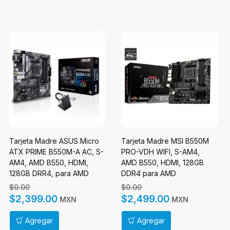
Tarjeta Madre ASUS Micro
Tarjeta Madre MSI B550M
ATX PRIME B550M-A AC, S-
PRO-VDH WIFI, S-AM4,
AM4, AMD B550, HDMI,
AMD B550, HDMI, 128GB
128GB DRR4, para AMD
DDR4 para AMD
$0.00
$0.00
$2,399.00
$2,499.00
MXN
MXN
Agregar
Agregar