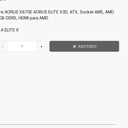
dre AORUS X870E AORUS ELITE X3D, ATX, Socket AM5, AMD
GB DDR5, HDMI para AMD
A ELITE X
-
+
AGOTADO