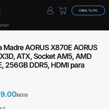
0
CREA TU PC
aptops
ta Madre AORUS X870E AORUS
 X3D, ATX, Socket AM5, AMD
, 256GB DDR5, HDMI para
99.00
MXN
s:
0