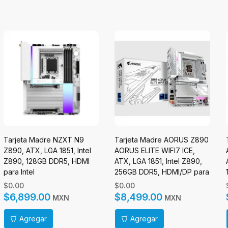
Tarjeta Madre NZXT N9
Tarjeta Madre AORUS Z890
Z890, ATX, LGA 1851, Intel
AORUS ELITE WIFI7 ICE,
Z890, 128GB DDR5, HDMI
ATX, LGA 1851, Intel Z890,
para Intel
256GB DDR5, HDMI/DP para
Intel
$0.00
$0.00
$6,899.00
$8,499.00
MXN
MXN
Agregar
Agregar