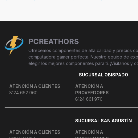
PCREATHORS
Ofrecemos componentes de alta calidad y precios com
computadora gamer perfecta. Nuestro equipo de exper
elegir los mejores componentes para ti. ¡Visítanos y c
SUCURSAL OBISPADO
ATENCIÓN A CLIENTES
ATENCIÓN A
8124 662 060
PROVEEDORES
8124 661 970
SUCURSAL SAN AGUSTÍN
ATENCIÓN A CLIENTES
ATENCIÓN A