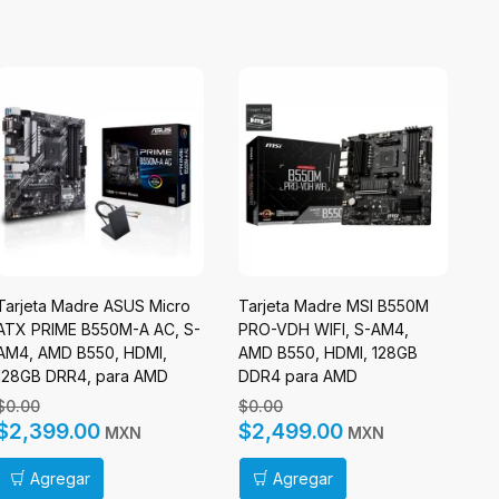
Tarjeta Madre ASUS Micro
Tarjeta Madre MSI B550M
Ta
ATX PRIME B550M-A AC, S-
PRO-VDH WIFI, S-AM4,
Z8
AM4, AMD B550, HDMI,
AMD B550, HDMI, 128GB
Z8
128GB DRR4, para AMD
DDR4 para AMD
pa
$0.00
$0.00
$
$2,399.00
$2,499.00
$
MXN
MXN
Agregar
Agregar