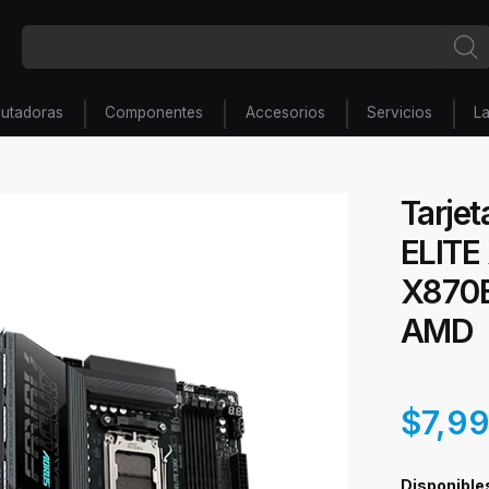
utadoras
Componentes
Accesorios
Servicios
L
Tarje
ELITE
X870E
AMD
$7,9
Disponible