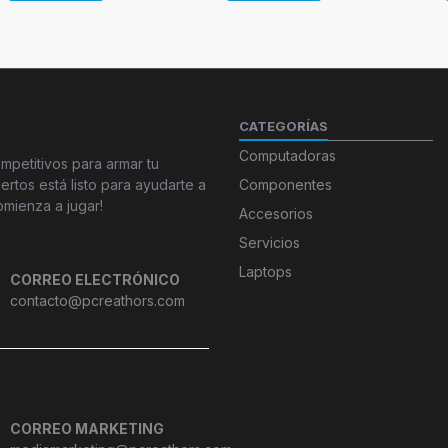
CATEGORÍAS
Computadoras
petitivos para armar tu
tos está listo para ayudarte a
Componentes
omienza a jugar!
Accesorios
Servicios
Laptops
CORREO ELECTRÓNICO
contacto@pcreathors.com
CORREO MARKETING