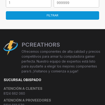
FILTRAR
PCREATHORS
Ofrecemos componentes de alta calidad y precios
competitivos para armar tu computadora gamer
perfecta. Nuestro equipo de expertos está listo
para ayudarte a elegir los mejores componentes
para ti. ¡Visítanos y comienza a jugar!
SUCURSAL OBISPADO
ATENCIÓN A CLIENTES
8124 662 060
ATENCIÓN A PROVEEDORES