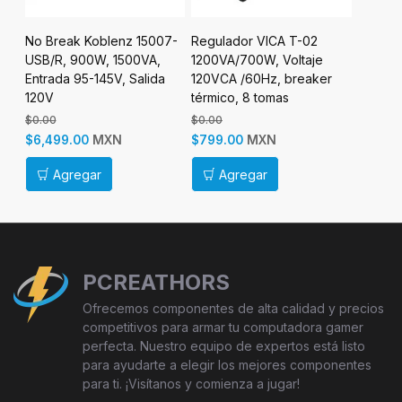
No Break Koblenz 15007-
Regulador VICA T-02
No Bre
USB/R, 900W, 1500VA,
1200VA/700W, Voltaje
USB/R,
Entrada 95-145V, Salida
120VCA /60Hz, breaker
Entrada
120V
térmico, 8 tomas
120V, 8
protegidas, indicadores
$0.00
$0.00
$0.00
LED, puerto RJ11,
MXN
MXN
$6,499.00
$799.00
$6,699
empotrable en pared
Agregar
Agregar
Ag
PCREATHORS
Ofrecemos componentes de alta calidad y precios
competitivos para armar tu computadora gamer
perfecta. Nuestro equipo de expertos está listo
para ayudarte a elegir los mejores componentes
para ti. ¡Visítanos y comienza a jugar!