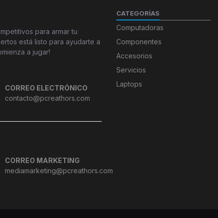
CATEGORÍAS
Computadoras
petitivos para armar tu
tos está listo para ayudarte a
Componentes
omienza a jugar!
Accesorios
Servicios
Laptops
CORREO ELECTRÓNICO
contacto@pcreathors.com
CORREO MARKETING
mediamarketing@pcreathors.com