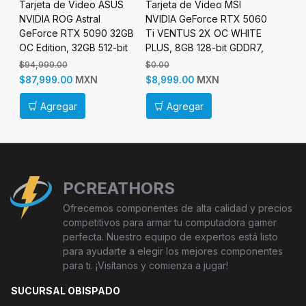
rce
Tarjeta de Video ASUS
Tarjeta de Video MSI
Tarjet
NVIDIA ROG Astral
NVIDIA GeForce RTX 5060
NVIDIA
GeForce RTX 5090 32GB
Ti VENTUS 2X OC WHITE
12G, 12
OC Edition, 32GB 512-bit
PLUS, 8GB 128-bit GDDR7,
PCI Exp
GDDR7, PCI Express 5.0
PCI Express x16 5.0
$94,999.00
$0.00
$17,999
MXN
MXN
$87,999.00
$8,999.00
$14,99
Agregar
Agregar
Ag
PCREATHORS
Ofrecemos componentes de alta calidad y precios
competitivos para armar tu computadora gamer
perfecta. Nuestro equipo de expertos está listo
para ayudarte a elegir los mejores componentes
para ti. ¡Visítanos y comienza a jugar!
SUCURSAL OBISPADO