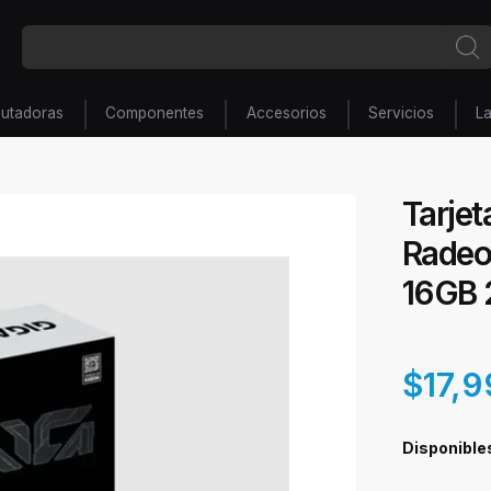
utadoras
Componentes
Accesorios
Servicios
L
Tarje
Radeo
16GB 
$17,9
Disponible