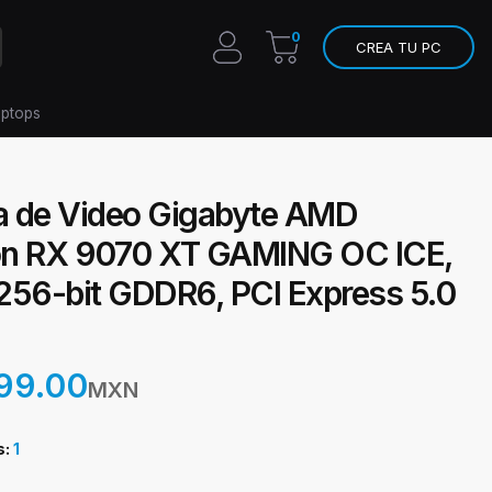
0
CREA TU PC
aptops
ta de Video Gigabyte AMD
n RX 9070 XT GAMING OC ICE,
256-bit GDDR6, PCI Express 5.0
99.00
MXN
s:
1