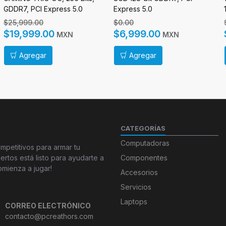
GDDR7, PCI Express 5.0
Express 5.0
$25,999.00
$0.00
$19,999.00
$6,999.00
MXN
MXN
Agregar
Agregar
CATEGORÍAS
Computadoras
petitivos para armar tu
tos está listo para ayudarte a
Componentes
omienza a jugar!
Accesorios
Servicios
Laptops
CORREO ELECTRÓNICO
contacto@pcreathors.com