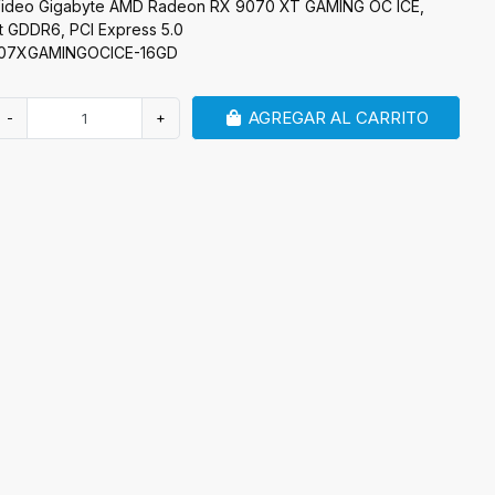
 Video Gigabyte AMD Radeon RX 9070 XT GAMING OC ICE,
t GDDR6, PCI Express 5.0
907XGAMINGOCICE-16GD
AGREGAR AL CARRITO
-
+