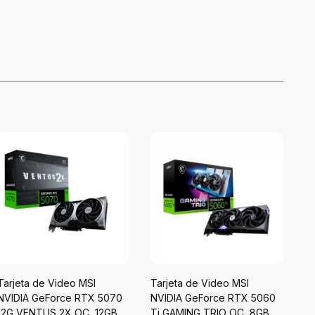
Tarjeta de Video MSI
Tarjeta de Video MSI
Ta
NVIDIA GeForce RTX 5070
NVIDIA GeForce RTX 5060
Ge
12G VENTUS 2X OC, 12GB
Ti GAMING TRIO OC, 8GB
GA