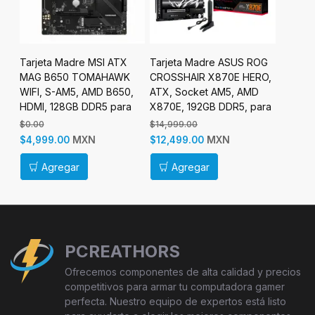
0M
Tarjeta Madre MSI ATX
Tarjeta Madre ASUS ROG
Tarjet
MAG B650 TOMAHAWK
CROSSHAIR X870E HERO,
ATX PR
B
WIFI, S-AM5, AMD B650,
ATX, Socket AM5, AMD
AM4, A
HDMI, 128GB DDR5 para
X870E, 192GB DDR5, para
64GB D
AMD
AMD
$0.00
$14,999.00
$0.00
MXN
MXN
$4,999.00
$12,499.00
$1,299
Agregar
Agregar
Ag
PCREATHORS
Ofrecemos componentes de alta calidad y precios
competitivos para armar tu computadora gamer
perfecta. Nuestro equipo de expertos está listo