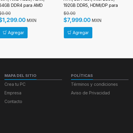
64GB DDR4 para AMD
192GB DDR5, HDMI/DP para
DD
Intel
$0.00
$0.00
$
$1,299.00
$7,999.00
$
MXN
MXN
Agregar
Agregar
MAPA DEL SITIO
POLÍTICAS
Crea tu PC
Términos y condiciones
Empresa
Aviso de Privacidad
Contacto