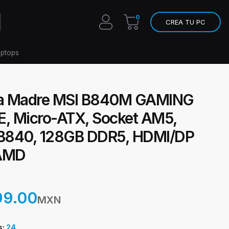
0
CREA TU PC
aptops
ta Madre MSI B840M GAMING
E, Micro-ATX, Socket AM5,
840, 128GB DDR5, HDMI/DP
 AMD
99.00
MXN
s:
24