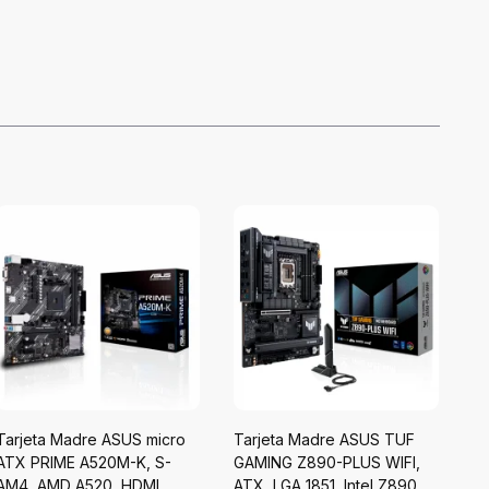
Tarjeta Madre ASUS micro
Tarjeta Madre ASUS TUF
Ta
ATX PRIME A520M-K, S-
GAMING Z890-PLUS WIFI,
GA
AM4, AMD A520, HDMI,
ATX, LGA 1851, Intel Z890,
LG