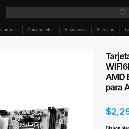
utadoras
Componentes
Accesorios
Servicios
L
Tarje
WIFI6
AMD B
para
$2,2
Disponible