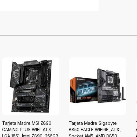
Tarjeta Madre MSI Z890
Tarjeta Madre Gigabyte
GAMING PLUS WIFI, ATX,
B850 EAGLE WIFI6E, ATX,
LGA 1851, Intel Z890, 256GB
Socket AM5, AMD B850,