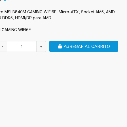
dre MSI B840M GAMING WIFI6E, Micro-ATX, Socket AM5, AMD
B DDR5, HDMI/DP para AMD
 GAMING WIFI6E
AGREGAR AL CARRITO
-
+