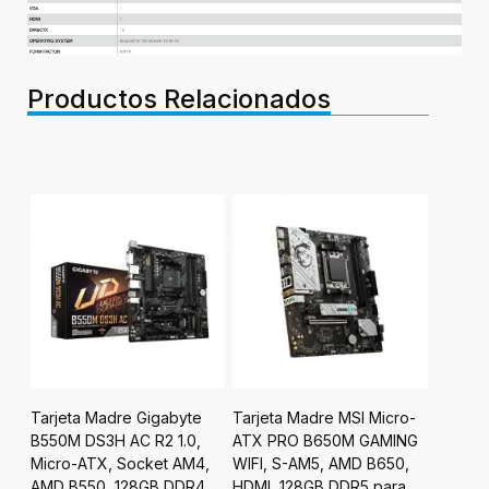
Productos Relacionados
UF
Tarjeta Madre Gigabyte
Tarjeta Madre MSI Micro-
Tarjet
B550M DS3H AC R2 1.0,
ATX PRO B650M GAMING
X870 A
51,
Micro-ATX, Socket AM4,
WIFI, S-AM5, AMD B650,
ICE, A
,
AMD B550, 128GB DDR4,
HDMI, 128GB DDR5 para
AMD X8