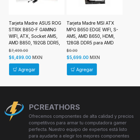
S ROG
Tarjeta Madre MSI ATX
Tarjeta Madre MSI MPG
Tarj
NG
MPG B650 EDGE WIFI, S-
B850I EDGE TI WIFI, Mini-
ATX
M5,
AM5, AMD B650, HDMI,
ITX, Socket AM5, AMD
ZER
DR5,
128GB DDR5 para AMD
B850, 128GB DDR5, HDMI
HDM
para AMD
AM
$0.00
$0.00
$0.0
MXN
MXN
$5,699.00
$6,999.00
$4,
Agregar
Agregar
PCREATHORS
Ofrecemos componentes de alta calidad y precios
competitivos para armar tu computadora gamer
perfecta. Nuestro equipo de expertos está listo
para ayudarte a elegir los mejores componentes