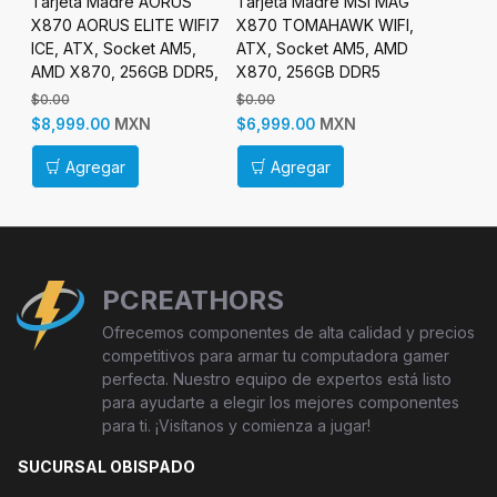
ime
Tarjeta Madre AORUS
Tarjeta Madre MSI MAG
Tarjet
X870 AORUS ELITE WIFI7
X870 TOMAHAWK WIFI,
ATX PR
,
ICE, ATX, Socket AM5,
ATX, Socket AM5, AMD
AM4, A
a
AMD X870, 256GB DDR5,
X870, 256GB DDR5
64GB D
HDMI para AMD
$0.00
$0.00
$0.00
MXN
MXN
$8,999.00
$6,999.00
$1,299
Agregar
Agregar
Ag
PCREATHORS
Ofrecemos componentes de alta calidad y precios
competitivos para armar tu computadora gamer
perfecta. Nuestro equipo de expertos está listo
para ayudarte a elegir los mejores componentes
para ti. ¡Visítanos y comienza a jugar!
SUCURSAL OBISPADO