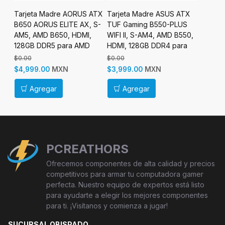
Tarjeta Madre AORUS ATX
Tarjeta Madre ASUS ATX
Tarjet
et
B650 AORUS ELITE AX, S-
TUF Gaming B550-PLUS
B850 E
AM5, AMD B650, HDMI,
WIFI II, S-AM4, AMD B550,
Socket
128GB DDR5 para AMD
HDMI, 128GB DDR4 para
256GB 
AMD
para A
$0.00
$0.00
$0.00
MXN
MXN
$4,999.00
$3,999.00
$3,999
Agregar
Agregar
Ag
PCREATHORS
Ofrecemos componentes de alta calidad y precios
competitivos para armar tu computadora gamer
perfecta. Nuestro equipo de expertos está listo
para ayudarte a elegir los mejores componentes
para ti. ¡Visítanos y comienza a jugar!
SUCURSAL OBISPADO