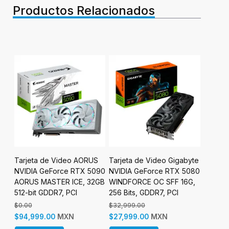
Productos Relacionados
Tarjeta de Video AORUS
Tarjeta de Video Gigabyte
Tarjeta
070
NVIDIA GeForce RTX 5090
NVIDIA GeForce RTX 5080
AMD R
AORUS MASTER ICE, 32GB
WINDFORCE OC SFF 16G,
GAMING
512-bit GDDR7, PCI
256 Bits, GDDR7, PCI
GDDR6,
Express x16 5.0
Express 5.0
$0.00
$32,999.00
$0.00
MXN
MXN
$94,999.00
$27,999.00
$5,999