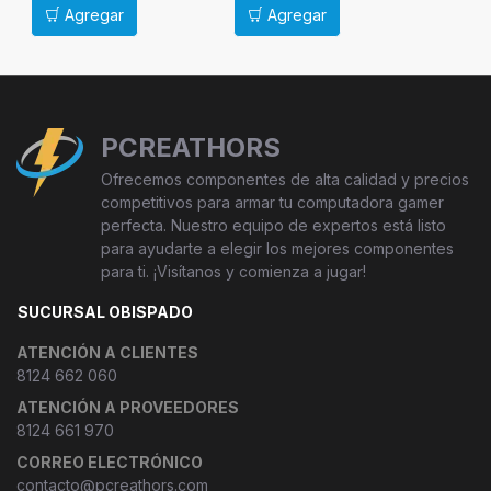
Agregar
Agregar
Ag
PCREATHORS
Ofrecemos componentes de alta calidad y precios
competitivos para armar tu computadora gamer
perfecta. Nuestro equipo de expertos está listo
para ayudarte a elegir los mejores componentes
para ti. ¡Visítanos y comienza a jugar!
SUCURSAL OBISPADO
ATENCIÓN A CLIENTES
8124 662 060
ATENCIÓN A PROVEEDORES
8124 661 970
CORREO ELECTRÓNICO
contacto@pcreathors.com