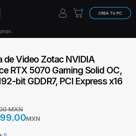
0
CREA TU PC
aptops
ta de Video Zotac NVIDIA
ce RTX 5070 Gaming Solid OC,
192-bit GDDR7, PCI Express x16
.00 MXN
999.00
MXN
s:
0