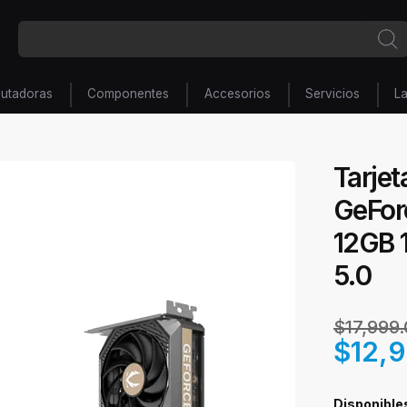
utadoras
Componentes
Accesorios
Servicios
L
Tarje
GeFor
12GB 
5.0
$17,999
$12,
Disponible