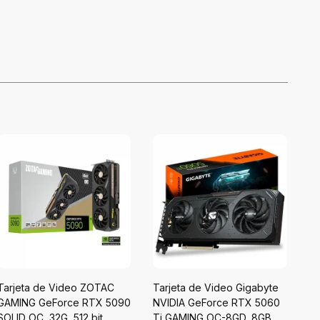
Tarjeta de Video ZOTAC
Tarjeta de Video Gigabyte
Ta
GAMING GeForce RTX 5090
NVIDIA GeForce RTX 5060
NV
SOLID OC, 32G, 512 bit,
Ti GAMING OC-8GD, 8GB
Ti