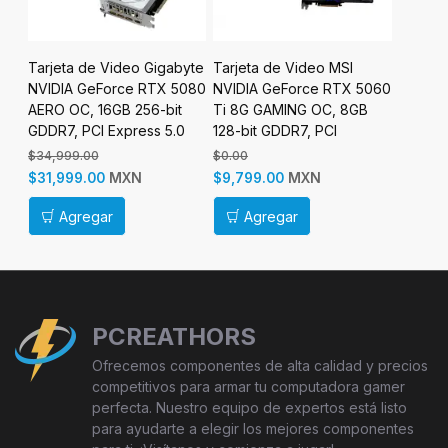
Tarjeta de Video Gigabyte
Tarjeta de Video MSI
Tarjeta
060
NVIDIA GeForce RTX 5080
NVIDIA GeForce RTX 5060
NVIDIA
TE
AERO OC, 16GB 256-bit
Ti 8G GAMING OC, 8GB
Twin E
R7,
GDDR7, PCI Express 5.0
128-bit GDDR7, PCI
bit GDD
Express x16 5.0
5.0
$34,999.00
$0.00
$6,499.
MXN
MXN
$31,999.00
$9,799.00
$5,999
Agregar
Agregar
Ag
PCREATHORS
Ofrecemos componentes de alta calidad y precios
competitivos para armar tu computadora gamer
perfecta. Nuestro equipo de expertos está listo
para ayudarte a elegir los mejores componentes