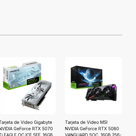
Tarjeta de Video Gigabyte
Tarjeta de Video MSI
Ta
NVIDIA GeForce RTX 5070
NVIDIA GeForce RTX 5080
NV
Ti EAGLE OC ICE SFF, 16GB
VANGUARD SOC, 16GB 256-
AM