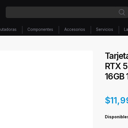
utadoras
Componentes
Accesorios
Servicios
L
Tarje
RTX 5
16GB 
$11,9
Disponible