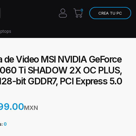
0
CREA TU PC
aptops
ta de Video MSI NVIDIA GeForce
060 Ti SHADOW 2X OC PLUS,
128-bit GDDR7, PCI Express 5.0
99.00
MXN
s:
0