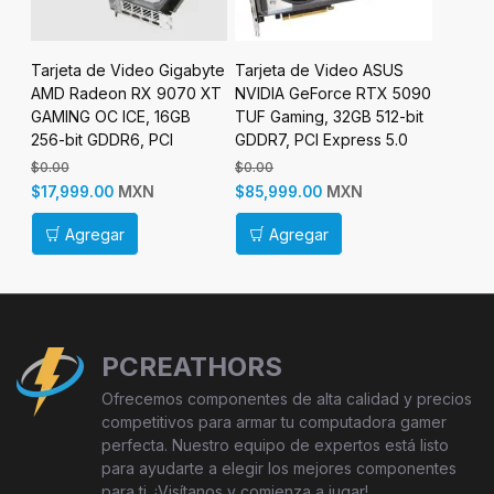
yte
Tarjeta de Video Gigabyte
Tarjeta de Video ASUS
Tarjet
070
AMD Radeon RX 9070 XT
NVIDIA GeForce RTX 5090
NVIDIA
GAMING OC ICE, 16GB
TUF Gaming, 32GB 512-bit
AORUS 
I
256-bit GDDR6, PCI
GDDR7, PCI Express 5.0
32GB 51
Express 5.0
Express
$0.00
$0.00
$94,99
MXN
MXN
$17,999.00
$85,999.00
$79,99
Agregar
Agregar
Ag
PCREATHORS
Ofrecemos componentes de alta calidad y precios
competitivos para armar tu computadora gamer
perfecta. Nuestro equipo de expertos está listo
para ayudarte a elegir los mejores componentes
para ti. ¡Visítanos y comienza a jugar!