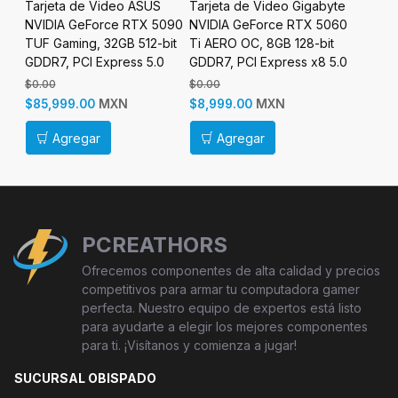
yte
Tarjeta de Video ASUS
Tarjeta de Video Gigabyte
Tarjeta
070
NVIDIA GeForce RTX 5090
NVIDIA GeForce RTX 5060
NVIDIA
6GB
TUF Gaming, 32GB 512-bit
Ti AERO OC, 8GB 128-bit
AMP Ext
GDDR7, PCI Express 5.0
GDDR7, PCI Express x8 5.0
256-bit
Express
$0.00
$0.00
$33,99
MXN
MXN
$85,999.00
$8,999.00
$29,99
Agregar
Agregar
Ag
PCREATHORS
Ofrecemos componentes de alta calidad y precios
competitivos para armar tu computadora gamer
perfecta. Nuestro equipo de expertos está listo
para ayudarte a elegir los mejores componentes
para ti. ¡Visítanos y comienza a jugar!
SUCURSAL OBISPADO