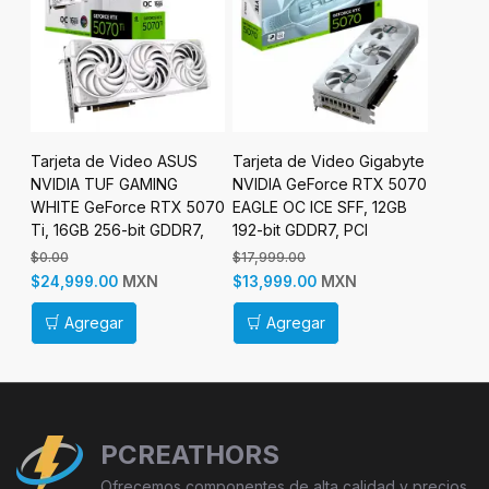
Tarjeta de Video Gigabyte
Tarjeta de Video AORUS
Tarjeta
NVIDIA GeForce RTX 5070
NVIDIA GeForce RTX 5090
NVIDIA
070
EAGLE OC ICE SFF, 12GB
AORUS MASTER, 32GB
AMP Ex
,
192-bit GDDR7, PCI
512-bit GDDR7, PCI
32GB 19
Express x16 5.0
Express x16 5.0
Express
$17,999.00
$94,999.00
$0.00
MXN
MXN
$13,999.00
$88,999.00
$74,99
Agregar
Agregar
Ag
PCREATHORS
Ofrecemos componentes de alta calidad y precios