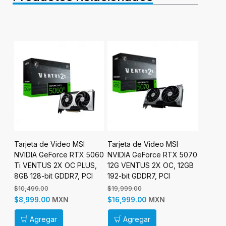
Tarjeta de Video MSI
Tarjeta de Video MSI
Tarjeta
090
NVIDIA GeForce RTX 5060
NVIDIA GeForce RTX 5070
NVIDIA
it
Ti VENTUS 2X OC PLUS,
12G VENTUS 2X OC, 12GB
5060, 
8GB 128-bit GDDR7, PCI
192-bit GDDR7, PCI
PCI Exp
Express x16 5.0
Express 5.0
$10,499.00
$19,999.00
$0.00
MXN
MXN
$8,999.00
$16,999.00
$7,499
Agregar
Agregar
Ag