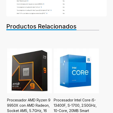
Productos Relacionados
7-
Procesador AMD Ryzen 9
Procesador Intel Core i5-
Proces
z,
9950X con AMD Radeon,
13400F, S-1700, 2.50GHz,
7800X3
Socket AM5, 5.7GHz, 16
10-Core, 20MB Smart
8-Core