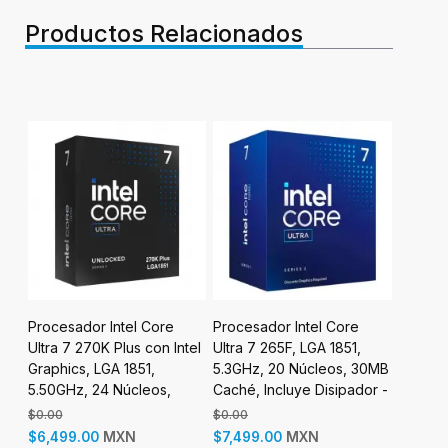
Productos Relacionados
Procesador Intel Core
Procesador Intel Core
Proces
Ultra 7 270K Plus con Intel
Ultra 7 265F, LGA 1851,
7800X3
S
Graphics, LGA 1851,
5.3GHz, 20 Núcleos, 30MB
8-Core
5.50GHz, 24 Núcleos,
Caché, Incluye Disipador -
no incl
36MB Caché, No incluye
Ultra Series 2 Arrow Lake
$0.00
$0.00
$8,799.
Disipador - Ultra Series 2
MXN
MXN
$6,499.00
$7,499.00
$8,499