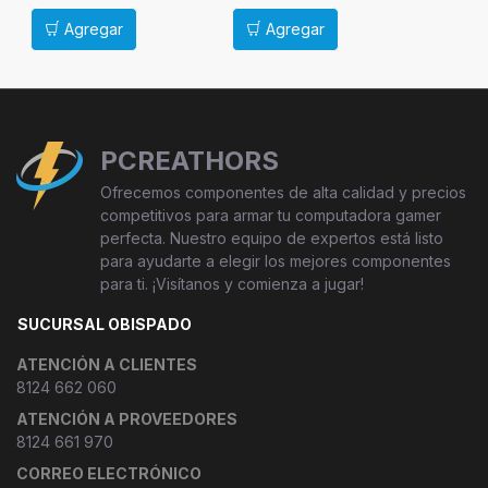
Arrow Lake
Agregar
Agregar
Ag
PCREATHORS
Ofrecemos componentes de alta calidad y precios
competitivos para armar tu computadora gamer
perfecta. Nuestro equipo de expertos está listo
para ayudarte a elegir los mejores componentes
para ti. ¡Visítanos y comienza a jugar!
SUCURSAL OBISPADO
ATENCIÓN A CLIENTES
8124 662 060
ATENCIÓN A PROVEEDORES
8124 661 970
CORREO ELECTRÓNICO