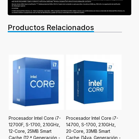
Productos Relacionados
7-
Procesador Intel Core i7-
Procesador Intel Core i7-
Proces
12700F, S-1700, 2.10GHz,
14700, S-1700, 2.10GHz,
9950X3
12-Core, 25MB Smart
20-Core, 33MB Smart
16-Cor
MB
Cache (12.ª Generación -
Cache (14va. Generación -
- No In