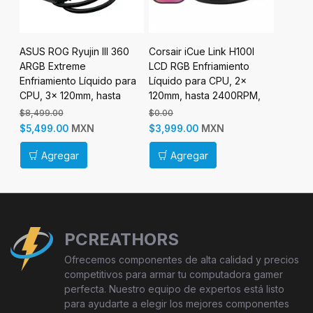
ASUS ROG Ryujin III 360
Corsair iCue Link H100I
MSI MA
ra
ARGB Extreme
LCD RGB Enfriamiento
E360 Wh
Enfriamiento Líquido para
Líquido para CPU, 2x
Líquid
CPU, 3x 120mm, hasta
120mm, hasta 2400RPM,
3x 120
2800RPM, Negro
Negro
3000RP
$8,499.00
$0.00
$0.00
MXN
MXN
$5,499.00
$3,999.00
$2,899
Agregar
Agregar
Ag
PCREATHORS
Ofrecemos componentes de alta calidad y precios
competitivos para armar tu computadora gamer
perfecta. Nuestro equipo de expertos está listo
para ayudarte a elegir los mejores componentes