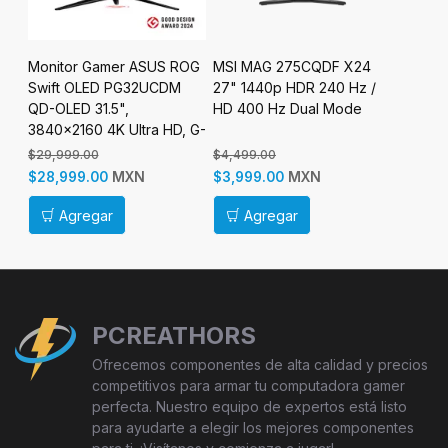
e
Monitor Gamer ASUS ROG
MSI MAG 275CQDF X24
Monito
Swift OLED PG32UCDM
27" 1440p HDR 240 Hz /
Gigab
QD-OLED 31.5",
HD 400 Hz Dual Mode
34", 34
3840x2160 4K Ultra HD, G-
Wide Q
o
Sync/FreeSync, 240Hz,
120Hz, 
$29,999.00
$4,499.00
$0.00
HDMI/DisplayPort, Negro
Negro
MXN
MXN
$28,999.00
$3,999.00
$6,999
Agregar
Agregar
Ag
PCREATHORS
Ofrecemos componentes de alta calidad y precios
competitivos para armar tu computadora gamer
perfecta. Nuestro equipo de expertos está listo
para ayudarte a elegir los mejores componentes