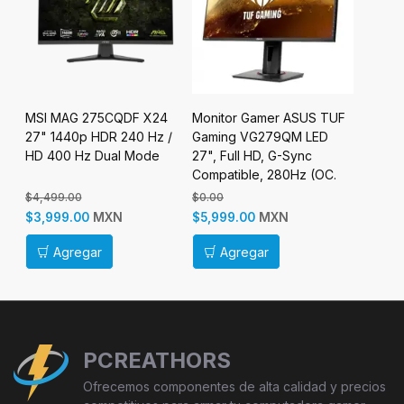
OG
MSI MAG 275CQDF X24
Monitor Gamer ASUS TUF
Monito
,
27" 1440p HDR 240 Hz /
Gaming VG279QM LED
GS27FA
z,
HD 400 Hz Dual Mode
27", Full HD, G-Sync
1920x10
as
Compatible, 280Hz (OC.
HDMI/D
240Hz, 144Hz), HDMI,
$4,499.00
$0.00
$2,999.
Bocinas Integradas (2 x
MXN
MXN
$3,999.00
$5,999.00
$2,499
4W), Negro
Agregar
Agregar
Ag
PCREATHORS
Ofrecemos componentes de alta calidad y precios