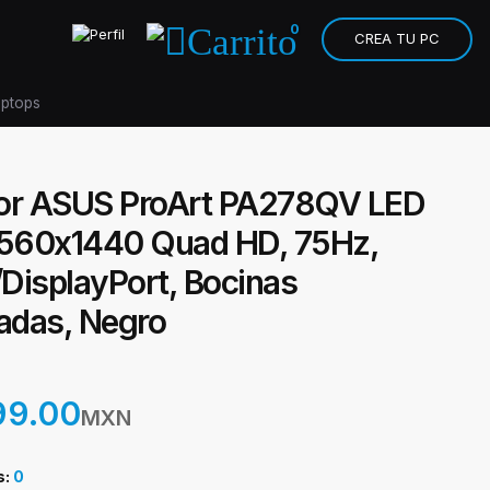
0
CREA TU PC
aptops
or ASUS ProArt PA278QV LED
2560x1440 Quad HD, 75Hz,
DisplayPort, Bocinas
radas, Negro
99.00
MXN
s:
0