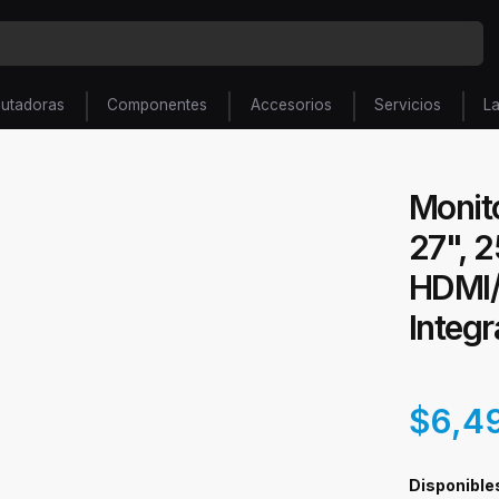
utadoras
Componentes
Accesorios
Servicios
L
Monit
27", 
HDMI/
Integ
$6,4
Disponible