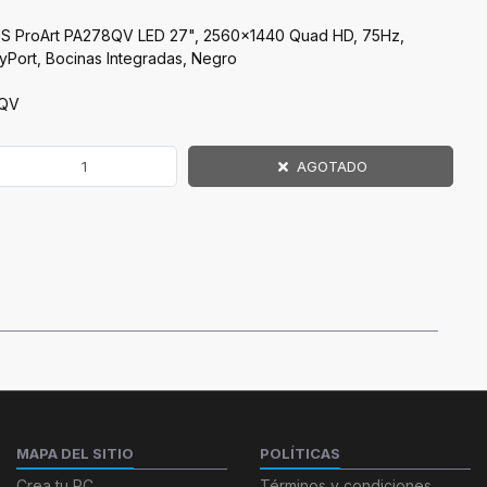
US ProArt PA278QV LED 27", 2560x1440 Quad HD, 75Hz,
yPort, Bocinas Integradas, Negro
8QV
AGOTADO
MAPA DEL SITIO
POLÍTICAS
Crea tu PC
Términos y condiciones