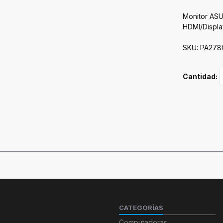
Monitor AS
HDMI/Displa
SKU: PA27
Cantidad:
CATEGORÍAS
Computadoras