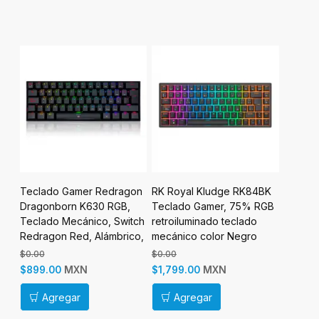
lado Gamer Redragon
RK Royal Kludge RK84BK
RK Royal Klud
gonborn K630 RGB,
Teclado Gamer, 75% RGB
Teclado Gamer
lado Mecánico, Switch
retroiluminado teclado
retroiluminado 
ragon Red, Alámbrico,
mecánico color Negro
mecánico color
ro
00
$0.00
$0.00
MXN
MXN
MX
9.00
$1,799.00
$1,499.00
Agregar
Agregar
Agregar