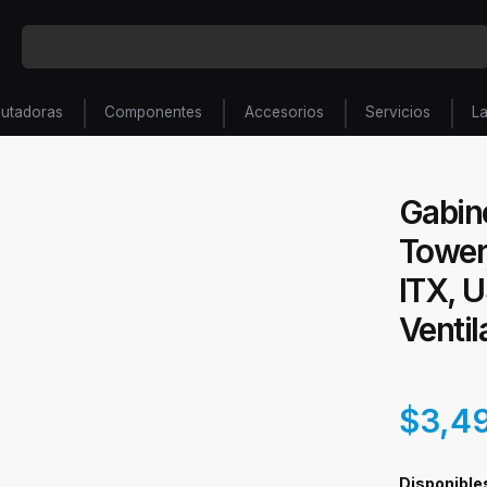
utadoras
Componentes
Accesorios
Servicios
L
Gabin
Tower
ITX, U
Ventil
$3,4
Disponible