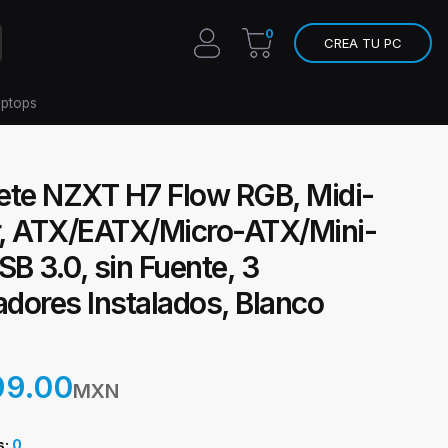
0
CREA TU PC
aptops
ete NZXT H7 Flow RGB, Midi-
, ATX/EATX/Micro-ATX/Mini-
SB 3.0, sin Fuente, 3
adores Instalados, Blanco
99.00
MXN
s:
0