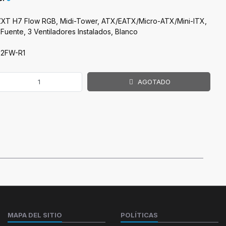
XT H7 Flow RGB, Midi-Tower, ATX/EATX/Micro-ATX/Mini-ITX,
 Fuente, 3 Ventiladores Instalados, Blanco
72FW-R1
AGOTADO
MAPA DEL SITIO
POLÍTICAS