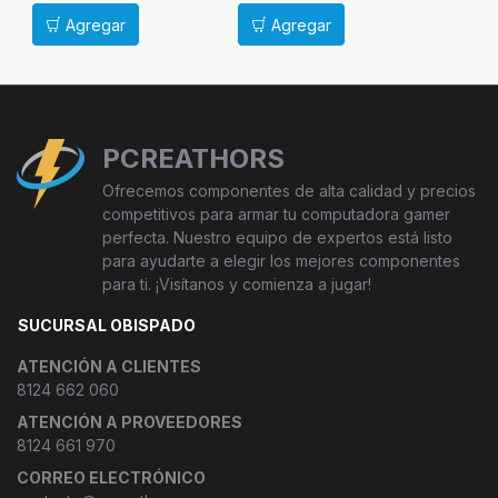
Agregar
Agregar
Ag
PCREATHORS
Ofrecemos componentes de alta calidad y precios
competitivos para armar tu computadora gamer
perfecta. Nuestro equipo de expertos está listo
para ayudarte a elegir los mejores componentes
para ti. ¡Visítanos y comienza a jugar!
SUCURSAL OBISPADO
ATENCIÓN A CLIENTES
8124 662 060
ATENCIÓN A PROVEEDORES
8124 661 970
CORREO ELECTRÓNICO