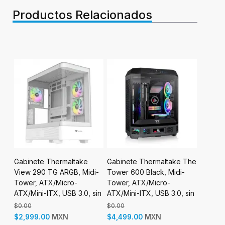
Productos Relacionados
Gabinete Thermaltake
Gabinete Thermaltake The
Gabine
View 290 TG ARGB, Midi-
Tower 600 Black, Midi-
Pro RGB
SB
Tower, ATX/Micro-
Tower, ATX/Micro-
ATX/CE
ATX/Mini-ITX, USB 3.0, sin
ATX/Mini-ITX, USB 3.0, sin
ATX/Min
Fuente, 3 Ventiladores
Fuente, sin Ventiladores
sin Fue
$0.00
$0.00
$0.00
Instalados, Blanco
Instalados, Negro
Instala
MXN
MXN
$2,999.00
$4,499.00
$2,499