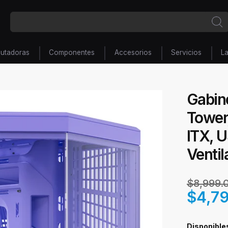
utadoras
Componentes
Accesorios
Servicios
L
Gabine
Tower
ITX, U
Ventil
$8,999
$4,7
Disponible