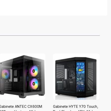
Gabinete ANTEC CX600M
Gabinete HYTE Y70 Touch,
G