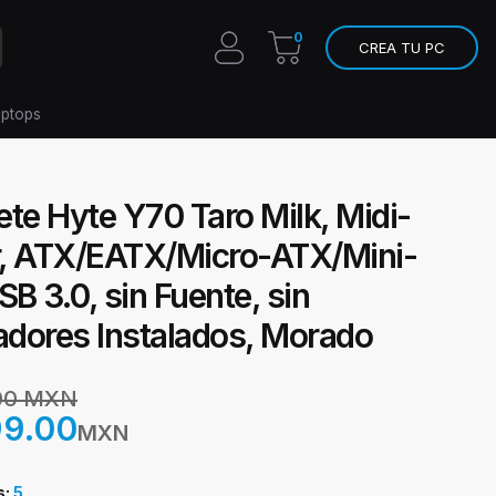
0
CREA TU PC
aptops
te Hyte Y70 Taro Milk, Midi-
, ATX/EATX/Micro-ATX/Mini-
SB 3.0, sin Fuente, sin
adores Instalados, Morado
.00 MXN
99.00
MXN
s:
5