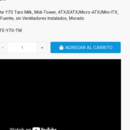
te Y70 Taro Milk, Midi-Tower, ATX/EATX/Micro-ATX/Mini-ITX,
 Fuente, sin Ventiladores Instalados, Morado
YTE-Y70-TM
AGREGAR AL CARRITO
-
+