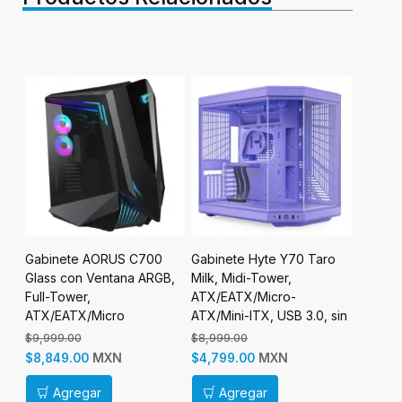
The
Gabinete AORUS C700
Gabinete Hyte Y70 Taro
Gabine
Glass con Ventana ARGB,
Milk, Midi-Tower,
Tower 
Full-Tower,
ATX/EATX/Micro-
Midi-T
sin
ATX/EATX/Micro
ATX/Mini-ITX, USB 3.0, sin
ATX/Min
s
ATX/Mini-ITX, USB 3.1, sin
Fuente, sin Ventiladores
Fuente,
$9,999.00
$8,999.00
$0.00
Fuente, Negro
Instalados, Morado
Instala
MXN
MXN
$8,849.00
$4,799.00
$4,499
Agregar
Agregar
Ag