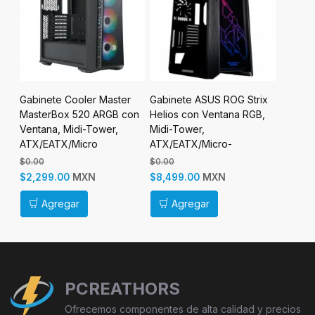
Gabinete Cooler Master
Gabinete ASUS ROG Strix
Gabine
,
MasterBox 520 ARGB con
Helios con Ventana RGB,
Touch,
Ventana, Midi-Tower,
Midi-Tower,
ATX, M
X,
ATX/EATX/Micro
ATX/EATX/Micro-
Táctil 
ATX/Mini-ITX, USB 3.2, sin
ATX/Mini-ATX, USB 3.1, sin
Negro,
$0.00
$0.00
$0.00
Fuente, 3 Ventiladores
Fuente, 4 Ventiladores
MXN
MXN
$2,299.00
$8,499.00
$9,999
ARGB Instalados, Negro
Instalados, Negro
Agregar
Agregar
Ag
PCREATHORS
Ofrecemos componentes de alta calidad y precios