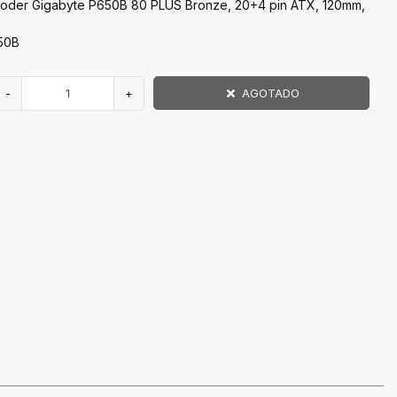
oder Gigabyte P650B 80 PLUS Bronze, 20+4 pin ATX, 120mm,
50B
-
+
AGOTADO