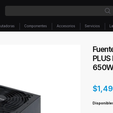
utadoras
Componentes
Accesorios
Servicios
L
Fuent
PLUS 
650
$1,4
Disponible