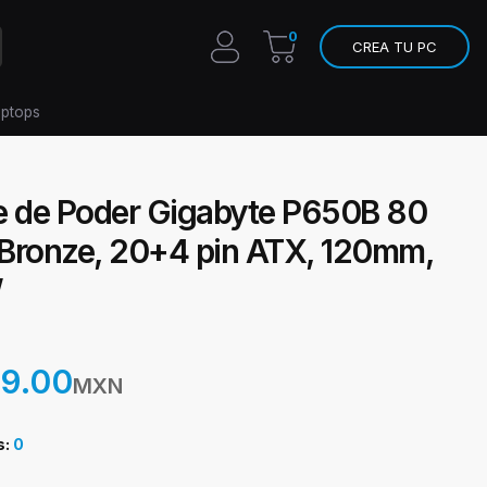
0
CREA TU PC
aptops
e de Poder Gigabyte P650B 80
Bronze, 20+4 pin ATX, 120mm,
W
99.00
MXN
s:
0