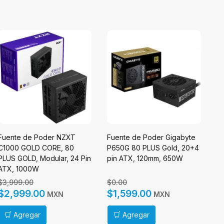
Fuente de Poder NZXT
Fuente de Poder Gigabyte
Fu
C1000 GOLD CORE, 80
P650G 80 PLUS Gold, 20+4
AI
PLUS GOLD, Modular, 24 Pin
pin ATX, 120mm, 650W
Ti
ATX, 1000W
A
$3,999.00
$0.00
$
$2,999.00
$1,599.00
$
MXN
MXN
Agregar
Agregar