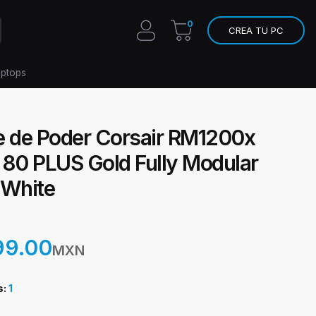
0
CREA TU PC
aptops
e de Poder Corsair RM1200x
 80 PLUS Gold Fully Modular
 White
99.00
MXN
s:
1