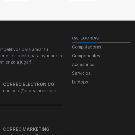
CATEGORÍAS
Computadoras
petitivos para armar tu
tos está listo para ayudarte a
Componentes
omienza a jugar!
Accesorios
Servicios
Laptops
CORREO ELECTRÓNICO
contacto@pcreathors.com
CORREO MARKETING