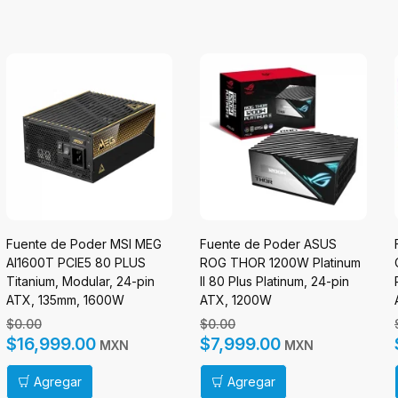
Fuente de Poder MSI MEG
Fuente de Poder ASUS
AI1600T PCIE5 80 PLUS
ROG THOR 1200W Platinum
Titanium, Modular, 24-pin
II 80 Plus Platinum, 24-pin
ATX, 135mm, 1600W
ATX, 1200W
$0.00
$0.00
$16,999.00
$7,999.00
MXN
MXN
Agregar
Agregar