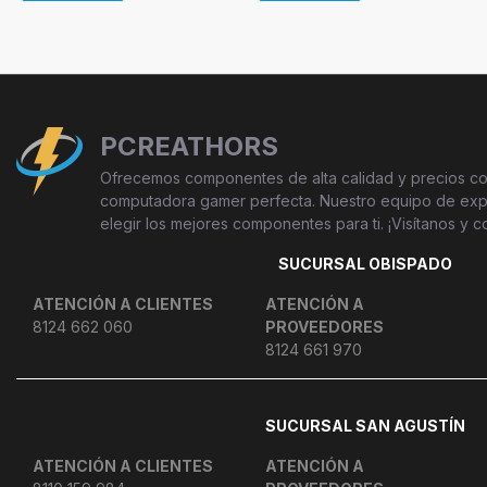
PCREATHORS
Ofrecemos componentes de alta calidad y precios com
computadora gamer perfecta. Nuestro equipo de exper
elegir los mejores componentes para ti. ¡Visítanos y c
SUCURSAL OBISPADO
ATENCIÓN A CLIENTES
ATENCIÓN A
8124 662 060
PROVEEDORES
8124 661 970
SUCURSAL SAN AGUSTÍN
ATENCIÓN A CLIENTES
ATENCIÓN A