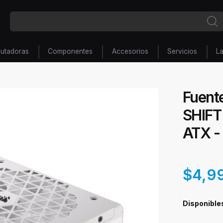
utadoras
Componentes
Accesorios
Servicios
L
Fuent
SHIFT
ATX -
$4,9
Disponible