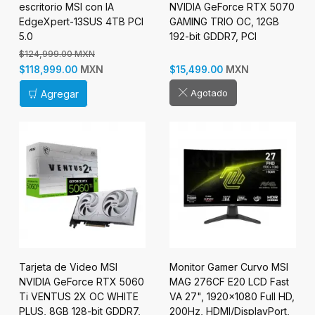
escritorio MSI con IA
NVIDIA GeForce RTX 5070
EdgeXpert-13SUS 4TB PCI
GAMING TRIO OC, 12GB
5.0
192-bit GDDR7, PCI
Express 5.0
$124,999.00 MXN
MXN
MXN
$118,999.00
$15,499.00
Agotado
Agregar
Tarjeta de Video MSI
Monitor Gamer Curvo MSI
NVIDIA GeForce RTX 5060
MAG 276CF E20 LCD Fast
Ti VENTUS 2X OC WHITE
VA 27", 1920x1080 Full HD,
PLUS, 8GB 128-bit GDDR7,
200Hz, HDMI/DisplayPort,