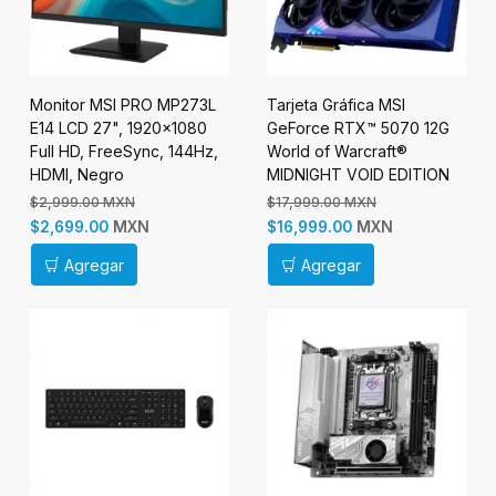
Monitor MSI PRO MP273L
Tarjeta Gráfica MSI
E14 LCD 27", 1920x1080
GeForce RTX™ 5070 12G
Full HD, FreeSync, 144Hz,
World of Warcraft®
HDMI, Negro
MIDNIGHT VOID EDITION
OC
$2,999.00 MXN
$17,999.00 MXN
MXN
MXN
$2,699.00
$16,999.00
Agregar
Agregar