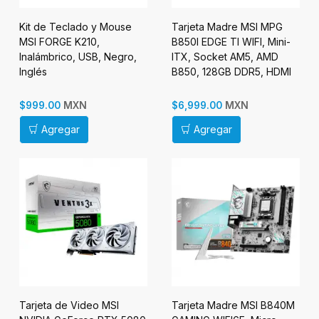
Kit de Teclado y Mouse
Tarjeta Madre MSI MPG
MSI FORGE K210,
B850I EDGE TI WIFI, Mini-
Inalámbrico, USB, Negro,
ITX, Socket AM5, AMD
Inglés
B850, 128GB DDR5, HDMI
para AMD
MXN
MXN
$999.00
$6,999.00
Agregar
Agregar
Tarjeta de Video MSI
Tarjeta Madre MSI B840M