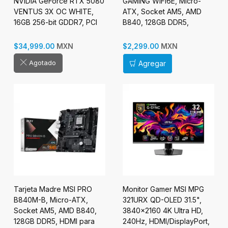
NVIDIA GeForce RTX 5080
GAMING WIFI6E, Micro-
VENTUS 3X OC WHITE,
ATX, Socket AM5, AMD
16GB 256-bit GDDR7, PCI
B840, 128GB DDR5,
Express x16 5.0
HDMI/DP para AMD
MXN
MXN
$34,999.00
$2,299.00
Agotado
Agregar
Tarjeta Madre MSI PRO
Monitor Gamer MSI MPG
B840M-B, Micro-ATX,
321URX QD-OLED 31.5",
Socket AM5, AMD B840,
3840x2160 4K Ultra HD,
128GB DDR5, HDMI para
240Hz, HDMI/DisplayPort,