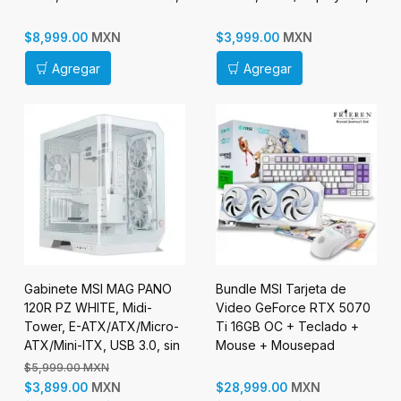
PCI Express x16 5.0
Negro
MXN
MXN
$8,999.00
$3,999.00
Agregar
Agregar
Gabinete MSI MAG PANO
Bundle MSI Tarjeta de
120R PZ WHITE, Midi-
Video GeForce RTX 5070
Tower, E-ATX/ATX/Micro-
Ti 16GB OC + Teclado +
ATX/Mini-ITX, USB 3.0, sin
Mouse + Mousepad
Fuente, 7 Ventilador
(FRIEREN Edition)
$5,999.00 MXN
Instalado, Blanco Incluye
MXN
MXN
$3,899.00
$28,999.00