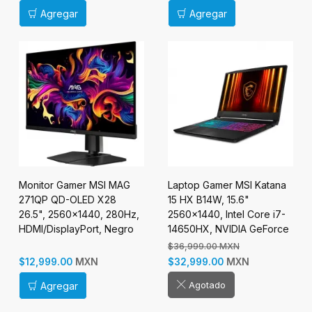
Raiser Vertical
Agregar
Agregar
Monitor Gamer MSI MAG
Laptop Gamer MSI Katana
271QP QD-OLED X28
15 HX B14W, 15.6"
26.5", 2560x1440, 280Hz,
2560x1440, Intel Core i7-
HDMI/DisplayPort, Negro
14650HX, NVIDIA GeForce
RTX 5070, 16GB, 1TB SSD,
$36,999.00 MXN
Windows 11 Home, Inglés
MXN
MXN
$12,999.00
$32,999.00
Agotado
Agregar