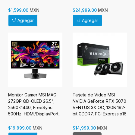
AMD
Negro
MXN
MXN
$1,599.00
$24,999.00
Agregar
Agregar
Monitor Gamer MSI MAG
Tarjeta de Video MSI
272QP QD-OLED 26.5",
NVIDIA GeForce RTX 5070
2560x1440, FreeSync,
VENTUS 3X OC, 12GB 192-
500Hz, HDMI/DisplayPort,
bit GDDR7, PCI Express x16
Negro
5.0
MXN
MXN
$19,999.00
$14,999.00